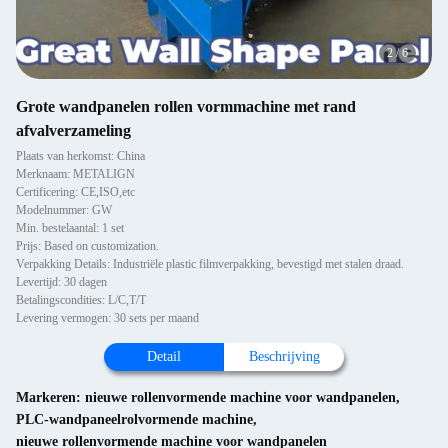
2
/
6
Grote wandpanelen rollen vormmachine met rand
afvalverzameling
Plaats van herkomst: China
Merknaam: METALIGN
Certificering: CE,ISO,etc
Modelnummer: GW
Min. bestelaantal: 1 set
Prijs: Based on customization.
Verpakking Details: Industriële plastic filmverpakking, bevestigd met stalen draad.
Levertijd: 30 dagen
Betalingscondities: L/C,T/T
Levering vermogen: 30 sets per maand
Detail
Beschrijving
Markeren:
nieuwe rollenvormende machine voor wandpanelen
,
PLC-wandpaneelrolvormende machine
,
nieuwe rollenvormende machine voor wandpanelen