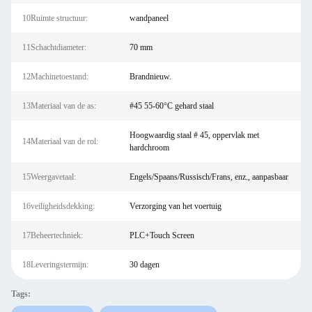
10Ruimte structuur:
wandpaneel
11Schachtdiameter:
70 mm
12Machinetoestand:
Brandnieuw.
13Materiaal van de as:
#45 55-60°C gehard staal
Hoogwaardig staal # 45, oppervlak met
14Materiaal van de rol:
hardchroom
15Weergavetaal:
Engels/Spaans/Russisch/Frans, enz., aanpasbaar
16veiligheidsdekking:
Verzorging van het voertuig
17Beheertechniek:
PLC+Touch Screen
18Leveringstermijn:
30 dagen
Tags: