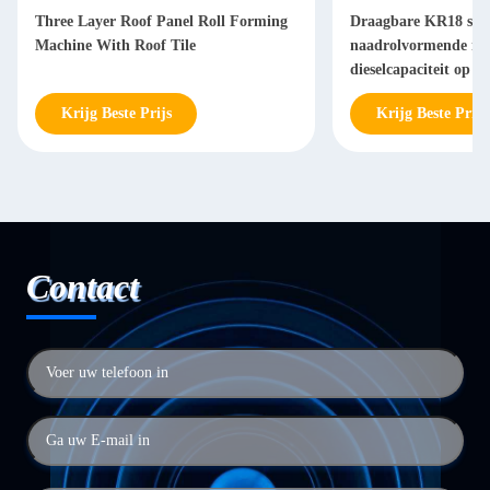
Three Layer Roof Panel Roll Forming
Draagbare KR18 sta
Machine With Roof Tile
naadrolvormende ma
dieselcapaciteit op l
besturing
Krijg Beste Prijs
Krijg Beste Prijs
Contact