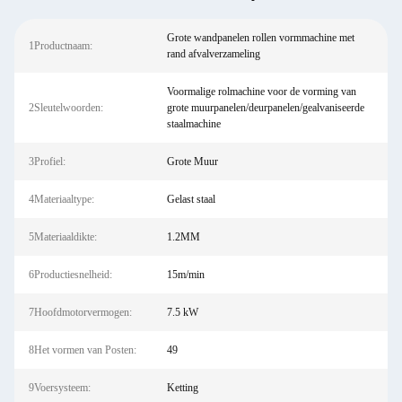
Grote wandpanelen rollen vormmachine met
1Productnaam:
rand afvalverzameling
Voormalige rolmachine voor de vorming van
2Sleutelwoorden:
grote muurpanelen/deurpanelen/gealvaniseerde
staalmachine
3Profiel:
Grote Muur
4Materiaaltype:
Gelast staal
5Materiaaldikte:
1.2MM
6Productiesnelheid:
15m/min
7Hoofdmotorvermogen:
7.5 kW
8Het vormen van Posten:
49
9Voersysteem:
Ketting