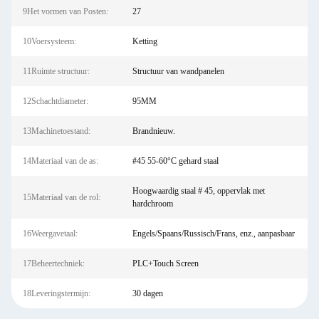
9Het vormen van Posten:
27
10Voersysteem:
Ketting
11Ruimte structuur:
Structuur van wandpanelen
12Schachtdiameter:
95MM
13Machinetoestand:
Brandnieuw.
14Materiaal van de as:
#45 55-60°C gehard staal
Hoogwaardig staal # 45, oppervlak met
15Materiaal van de rol:
hardchroom
16Weergavetaal:
Engels/Spaans/Russisch/Frans, enz., aanpasbaar
17Beheertechniek:
PLC+Touch Screen
18Leveringstermijn:
30 dagen