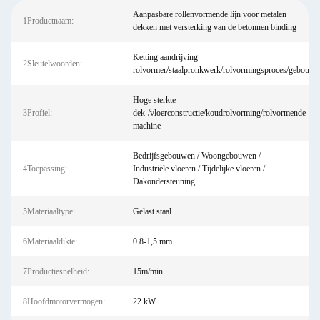
Aanpasbare rollenvormende lijn voor metalen
1Productnaam:
dekken met versterking van de betonnen binding
Ketting aandrijving
2Sleutelwoorden:
rolvormer/staalpronkwerk/rolvormingsproces/gebouw
Hoge sterkte
3Profiel:
dek-/vloerconstructie/koudrolvorming/rolvormende
machine
Bedrijfsgebouwen / Woongebouwen /
4Toepassing:
Industriële vloeren / Tijdelijke vloeren /
Dakondersteuning
5Materiaaltype:
Gelast staal
6Materiaaldikte:
0.8-1,5 mm
7Productiesnelheid:
15m/min
8Hoofdmotorvermogen:
22 kW