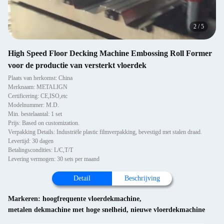
2
/
5
High Speed Floor Decking Machine Embossing Roll Former
voor de productie van versterkt vloerdek
Plaats van herkomst: China
Merknaam: METALIGN
Certificering: CE,ISO,etc
Modelnummer: M.D.
Min. bestelaantal: 1 set
Prijs: Based on customization.
Verpakking Details: Industriële plastic filmverpakking, bevestigd met stalen draad.
Levertijd: 30 dagen
Betalingscondities: L/C,T/T
Levering vermogen: 30 sets per maand
Detail
Beschrijving
Markeren:
hoogfrequente vloerdekmachine
,
metalen dekmachine met hoge snelheid
,
nieuwe vloerdekmachine