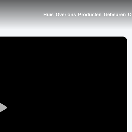
Huis
Over ons
Producten
Gebeuren
C
Play
Video