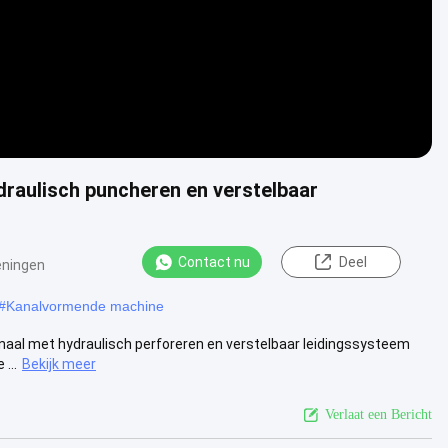
raulisch puncheren en verstelbaar
Contact nu
Deel
eningen
#
Kanalvormende machine
naal met hydraulisch perforeren en verstelbaar leidingssysteem
...
Bekijk meer
Verlaat een Bericht