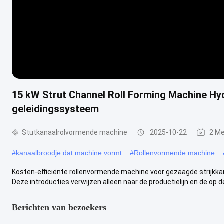
15 kW Strut Channel Roll Forming Machine Hyd
geleidingssysteem
Stutkanaalrolvormende machine
2025-10-22
2 M
#
kanaalbroodje dat machine vormt
#
Rollenvormende machine
Kosten-efficiënte rollenvormende machine voor gezaagde strijkka
Deze introducties verwijzen alleen naar de productielijn en de op de 
Berichten van bezoekers