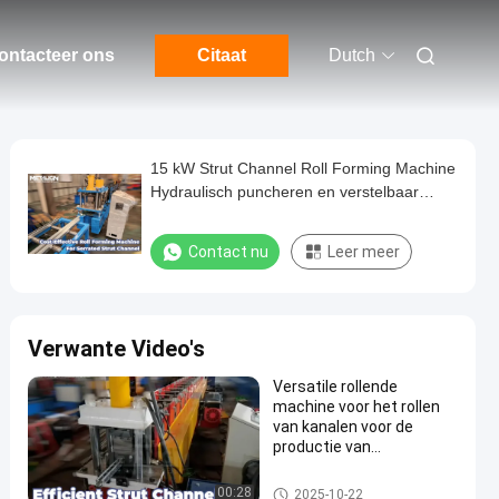
ontacteer ons
Citaat
Dutch
15 kW Strut Channel Roll Forming Machine
Hydraulisch puncheren en verstelbaar
geleidingssysteem
Contact nu
Leer meer
Verwante Video's
Versatile rollende
machine voor het rollen
van kanalen voor de
productie van
schroefkanalen met
versterkt ribdrukken
Stutkanaalrolvormende machi
00:28
2025-10-22