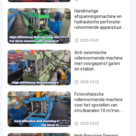
ne
Handmatige
afspanningsmachine en
hydraulische perforatie-
rolvormende apparatuur
voor struts
Stutkanaalrolvormende machi
00:26
2025-10-22
ne
Anti-seismische
rollenvormende machine
met voorgeperst gaten
en stabiel
productieproces
Stutkanaalrolvormende machi
00:29
2025-10-22
ne
Fotovoltaïsche
rollenvormende machine
voor het opstellen van
strutkanalen 10 m/min.
met hydraulisch ponsen
en snijden
Stutkanaalrolvormende machi
00:30
2025-10-22
ne
High Precision Seismic